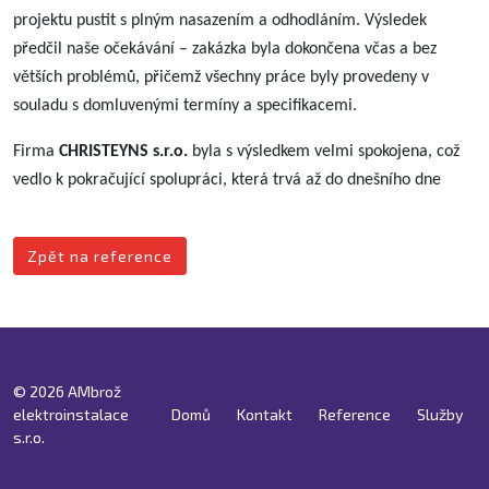
projektu pustit s plným nasazením a odhodláním. Výsledek
předčil naše očekávání – zakázka byla dokončena včas a bez
větších problémů, přičemž všechny práce byly provedeny v
souladu s domluvenými termíny a specifikacemi.
Firma
CHRISTEYNS s.r.o.
byla s výsledkem velmi spokojena, což
vedlo k pokračující spolupráci, která trvá až do dnešního dne
Zpět na reference
© 2026 AMbrož
elektroinstalace
Domů
Kontakt
Reference
Služby
s.r.o.