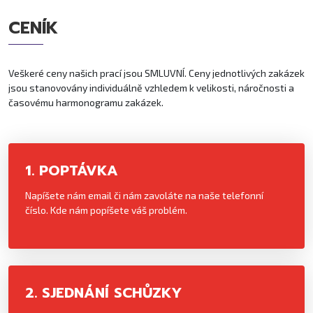
CENÍK
Veškeré ceny našich prací jsou SMLUVNÍ. Ceny jednotlivých zakázek
jsou stanovovány individuálně vzhledem k velikosti, náročnosti a
časovému harmonogramu zakázek.
1. POPTÁVKA
Napíšete nám email či nám zavoláte na naše telefonní
číslo. Kde nám popíšete váš problém.
2. SJEDNÁNÍ SCHŮZKY