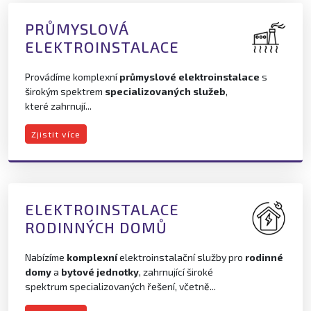
PRŮMYSLOVÁ
ELEKTROINSTALACE
Provádíme komplexní
průmyslové elektroinstalace
s
širokým spektrem
specializovaných služeb
,
které zahrnují...
Zjistit více
ELEKTROINSTALACE
RODINNÝCH DOMŮ
Nabízíme
komplexní
elektroinstalační služby pro
rodinné
domy
a
bytové jednotky
, zahrnující široké
spektrum specializovaných řešení, včetně...