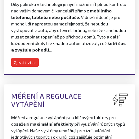
Díky pokroku v technologii je nyní možné mít plnou kontrolu
nad vaším domovem či kanceláří přímo z
mobilního
telefonu, tabletu nebo počítače
. V dnešní době je pro
mnoho lidí naprostou samozřejmostí, že nebudou
vystupovat z auta, aby otevřeli bránu,, nebo že si nebudou
muset zapínat topení až po příchodu domů. Tyto a další
každodenní úkoly lze snadno automatizovat, což
šetří čas
a zvyšuje pohodlí
...
Zjistit více
MĚŘENÍ A REGULACE
VYTÁPĚNÍ
Měření a regulace vytápění jsou klíčovými faktory pro
dosažení
maximální efektivity
při využívání různých typů
vytápění. Naše systémy umožňují precizní ovládání
jednotlivých topných okruhů, což zajišťuje optimální