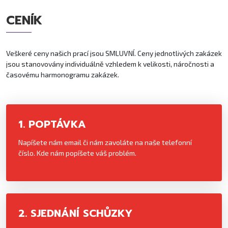
CENÍK
Veškeré ceny našich prací jsou SMLUVNÍ. Ceny jednotlivých zakázek
jsou stanovovány individuálně vzhledem k velikosti, náročnosti a
časovému harmonogramu zakázek.
1. POPTÁVKA
Napíšete nám email či nám zavoláte na naše telefonní
číslo. Kde nám popíšete váš problém.
2. SJEDNÁNÍ SCHŮZKY