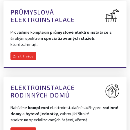
PRŮMYSLOVÁ
ELEKTROINSTALACE
Provádíme komplexní
průmyslové elektroinstalace
s
širokým spektrem
specializovaných služeb
,
které zahrnují...
Zjistit více
ELEKTROINSTALACE
RODINNÝCH DOMŮ
Nabízíme
komplexní
elektroinstalační služby pro
rodinné
domy
a
bytové jednotky
, zahrnující široké
spektrum specializovaných řešení, včetně...