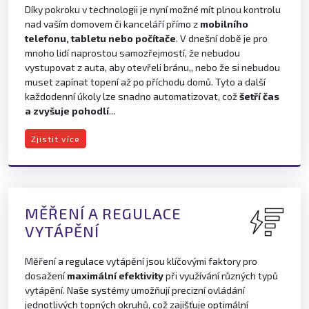
Díky pokroku v technologii je nyní možné mít plnou kontrolu
nad vaším domovem či kanceláří přímo z
mobilního
telefonu, tabletu nebo počítače
. V dnešní době je pro
mnoho lidí naprostou samozřejmostí, že nebudou
vystupovat z auta, aby otevřeli bránu,, nebo že si nebudou
muset zapínat topení až po příchodu domů. Tyto a další
každodenní úkoly lze snadno automatizovat, což
šetří čas
a zvyšuje pohodlí
...
Zjistit více
MĚŘENÍ A REGULACE
VYTÁPĚNÍ
Měření a regulace vytápění jsou klíčovými faktory pro
dosažení
maximální efektivity
při využívání různých typů
vytápění. Naše systémy umožňují precizní ovládání
jednotlivých topných okruhů, což zajišťuje optimální