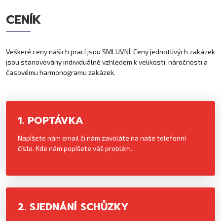
CENÍK
Veškeré ceny našich prací jsou SMLUVNÍ. Ceny jednotlivých zakázek
jsou stanovovány individuálně vzhledem k velikosti, náročnosti a
časovému harmonogramu zakázek.
1. POPTÁVKA
Napíšete nám email či nám zavoláte na naše telefonní
číslo. Kde nám popíšete váš problém.
2. SJEDNÁNÍ SCHŮZKY