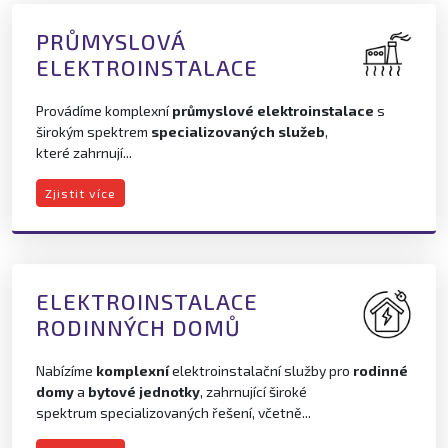
PRŮMYSLOVÁ
ELEKTROINSTALACE
Provádíme komplexní
průmyslové elektroinstalace
s
širokým spektrem
specializovaných služeb
,
které zahrnují...
Zjistit více
ELEKTROINSTALACE
RODINNÝCH DOMŮ
Nabízíme
komplexní
elektroinstalační služby pro
rodinné
domy
a
bytové jednotky
, zahrnující široké
spektrum specializovaných řešení, včetně...