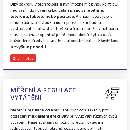
Díky pokroku v technologii je nyní možné mít plnou kontrolu
nad vaším domovem či kanceláří přímo z
mobilního
telefonu, tabletu nebo počítače
. V dnešní době je pro
mnoho lidí naprostou samozřejmostí, že nebudou
vystupovat z auta, aby otevřeli bránu,, nebo že si nebudou
muset zapínat topení až po příchodu domů. Tyto a další
každodenní úkoly lze snadno automatizovat, což
šetří čas
a zvyšuje pohodlí
...
Zjistit více
MĚŘENÍ A REGULACE
VYTÁPĚNÍ
Měření a regulace vytápění jsou klíčovými faktory pro
dosažení
maximální efektivity
při využívání různých typů
vytápění. Naše systémy umožňují precizní ovládání
jednotlivých topných okruhů, což zajišťuje optimální